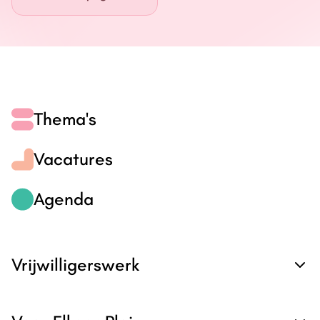
Energie
Contact
Inloggen
Thema's
Privacy verklaring
Vacatures
Home
Agenda
Vrijwilligerswerk