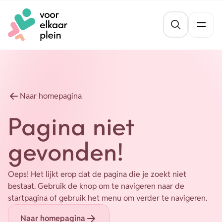
Naar hoofdinhoud
Naar voettekst
St
Thema's
Gezond blijven
Agenda
Naar homepagina
Mentale veerkracht
Pagina niet
Nieuws
Geldzaken
gevonden!
Vrijwilligersvacatures
Meedoen
Oeps! Het lijkt erop dat de pagina die je zoekt niet
Opvoeden en opgroeien
Organisaties
bestaat. Gebruik de knop om te navigeren naar de
startpagina of gebruik het menu om verder te navigeren.
Wonen
Naar homepagina
Over ons
Leefbaarheid