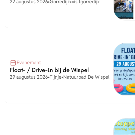
Datum
Plaats
Organisatie
22 augustus 2026
•
Gorredijk
•
visitgorredijk
Evenement
Float- / Drive-In bij de Wispel
Datum
Plaats
Organisatie
29 augustus 2026
•
Tijnje
•
Natuurbad De Wispel