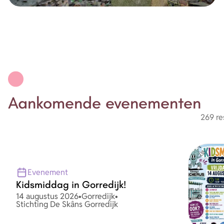
Aankomende evenementen
269 re
Evenement
Kidsmiddag in Gorredijk!
Datum
Plaats
14 augustus 2026
•
Gorredijk
•
Organisatie
Stichting De Skâns Gorredijk