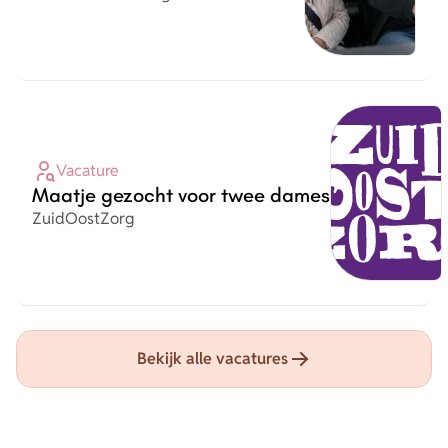
Vacature
Maatje gezocht voor twee dames
Organisatie
ZuidOostZorg
Bekijk alle vacatures