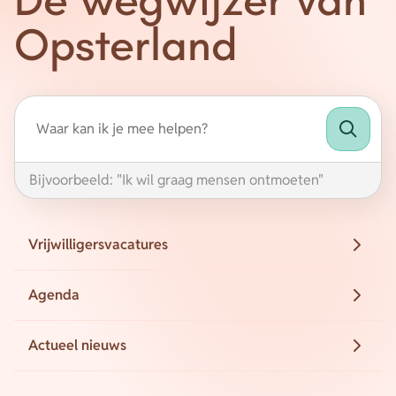
Opsterland
Energie
Contact
Inloggen
Privacy verklaring
Bijvoorbeeld: "Ik wil graag mensen ontmoeten"
Home
Vrijwilligersvacatures
Agenda
Actueel nieuws