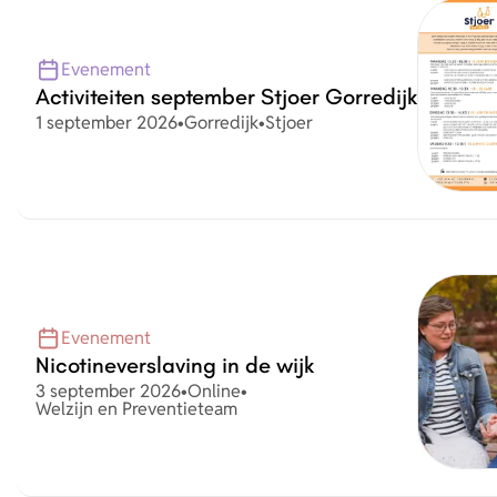
Evenement
Activiteiten september Stjoer Gorredijk
Datum
Plaats
Organisatie
1 september 2026
•
Gorredijk
•
Stjoer
Evenement
Nicotineverslaving in de wijk
Datum
Plaats
3 september 2026
•
Online
•
Organisatie
Welzijn en Preventieteam