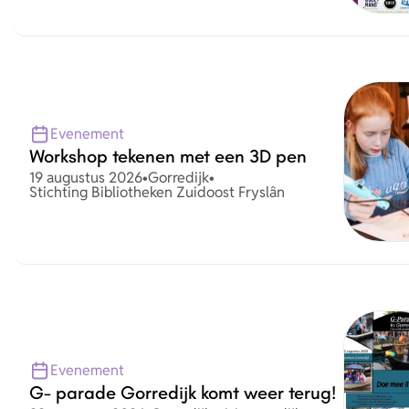
Evenement
Workshop tekenen met een 3D pen
Datum
Plaats
19 augustus 2026
•
Gorredijk
•
Organisatie
Stichting Bibliotheken Zuidoost Fryslân
Evenement
G- parade Gorredijk komt weer terug!