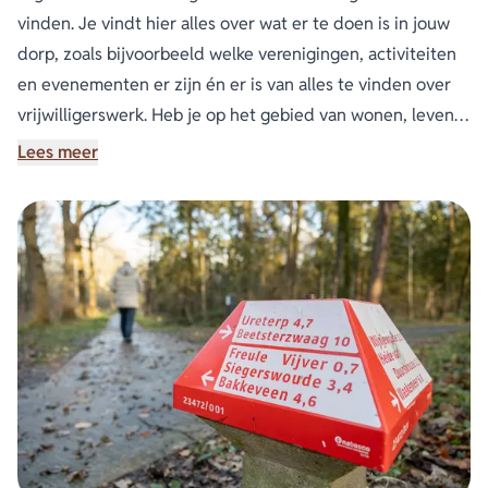
vinden. Je vindt hier alles over wat er te doen is in jouw
dorp, zoals bijvoorbeeld welke verenigingen, activiteiten
en evenementen er zijn én er is van alles te vinden over
vrijwilligerswerk. Heb je op het gebied van wonen, leven,
financiën, opvoeden en opgroeien en sociale contacten
Lees meer
hulp nodig? Weet dan dat er organisaties zijn die jou
kunnen helpen. Je vindt ze op dit platform.