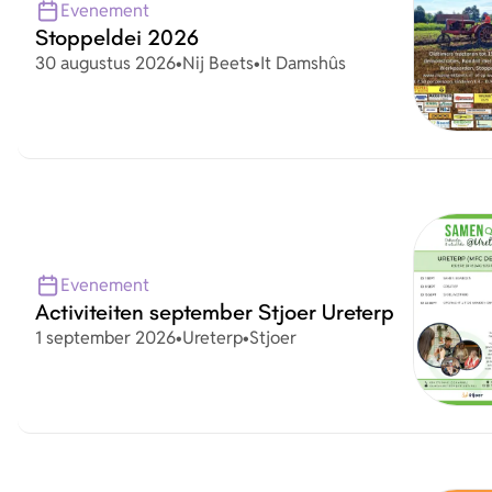
Evenement
Stoppeldei 2026
Datum
Plaats
Organisatie
30 augustus 2026
•
Nij Beets
•
It Damshûs
Evenement
Activiteiten september Stjoer Ureterp
Datum
Plaats
Organisatie
1 september 2026
•
Ureterp
•
Stjoer