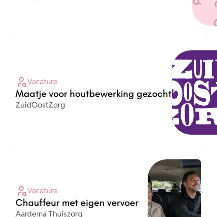
Vacature
Maatje voor houtbewerking gezocht
Organisatie
ZuidOostZorg
Vacature
Chauffeur met eigen vervoer
Organisatie
Aardema Thuiszorg