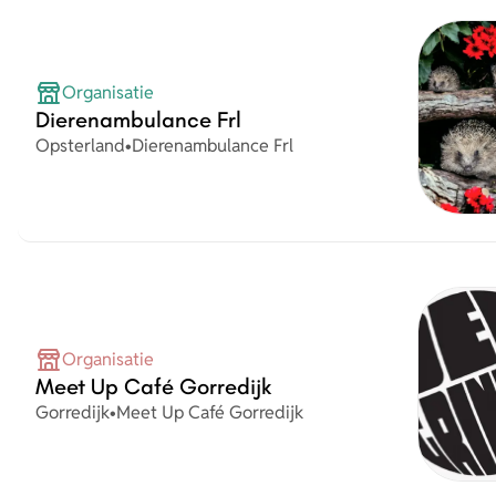
Organisatie
Dierenambulance Frl
Plaats
Organisatie
Opsterland
•
Dierenambulance Frl
Organisatie
Meet Up Café Gorredijk
Plaats
Organisatie
Gorredijk
•
Meet Up Café Gorredijk