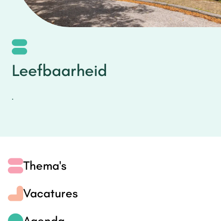
Leefbaarheid
.
Thema's
Vacatures
Agenda