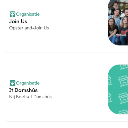
Organisatie
Join Us
Plaats
Organisatie
Opsterland
•
Join Us
Organisatie
It Damshûs
Plaats
Organisatie
Nij Beets
•
It Damshûs