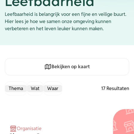
Leefbaarheid
Leefbaarheid is belangrijk voor een fijne en veilige buurt.
Hier lees je hoe we samen onze omgeving kunnen
verbeteren en het leven leuker kunnen maken.
Bekijken op kaart
Thema
Wat
Waar
17 Resultaten
Organisatie (17)
Opsterland (8)
Leefbaarheid (17)
Gorredijk (5)
Meedoen (13)
Beetsterzwaag (4)
Gezond blijven (11)
Organisatie
Ureterp (2)
Mentale veerkracht (7)