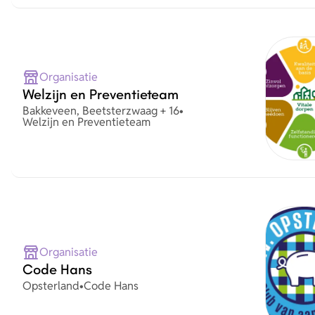
Organisatie
Welzijn en Preventieteam
Plaats
Bakkeveen, Beetsterzwaag + 16
•
Organisatie
Welzijn en Preventieteam
Organisatie
Code Hans
Plaats
Organisatie
Opsterland
•
Code Hans