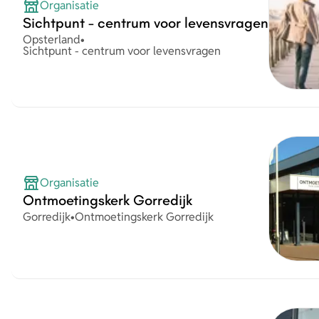
Organisatie
Sichtpunt - centrum voor levensvragen
Plaats
Opsterland
•
Organisatie
Sichtpunt - centrum voor levensvragen
Organisatie
Ontmoetingskerk Gorredijk
Plaats
Organisatie
Gorredijk
•
Ontmoetingskerk Gorredijk