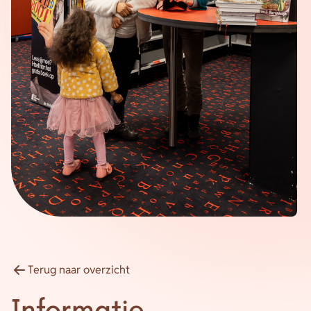
Energie
Contact
Inloggen
Privacy verklaring
Home
Terug naar overzicht
Informatie