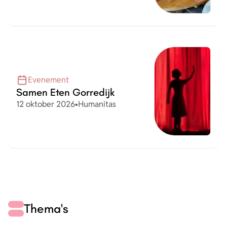
Evenement
Samen Eten Gorredijk
Datum
Organisatie
12 oktober 2026
•
Humanitas
Thema's