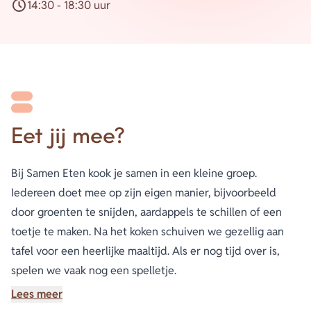
14:30 - 18:30 uur
Tijdstip
Eet jij mee?
Bij Samen Eten kook je samen in een kleine groep.
Iedereen doet mee op zijn eigen manier, bijvoorbeeld
door groenten te snijden, aardappels te schillen of een
toetje te maken. Na het koken schuiven we gezellig aan
tafel voor een heerlijke maaltijd. Als er nog tijd over is,
spelen we vaak nog een spelletje.
Locatie: De Draaier in Gorredijk
Lees meer
Kosten: €10,00 per persoon (inclusief 3-gangenmenu en