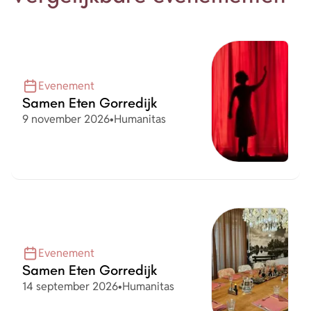
Evenement
Samen Eten Gorredijk
Datum
Organisatie
9 november 2026
•
Humanitas
Evenement
Samen Eten Gorredijk
Datum
Organisatie
14 september 2026
•
Humanitas