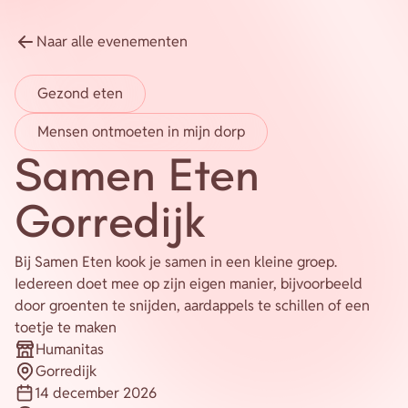
Energie
Naar alle evenementen
Contact
Gezond eten
Inloggen
Mensen ontmoeten in mijn dorp
Privacy verklaring
Samen Eten
Home
Gorredijk
Bij Samen Eten kook je samen in een kleine groep.
Iedereen doet mee op zijn eigen manier, bijvoorbeeld
door groenten te snijden, aardappels te schillen of een
toetje te maken
Humanitas
Organisatie
Gorredijk
Plaats
14 december 2026
Datum