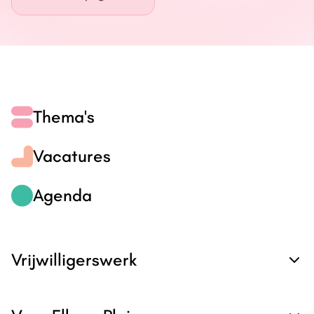
Energie
Contact
Inloggen
Thema's
Privacy verklaring
Vacatures
Home
Agenda
Vrijwilligerswerk