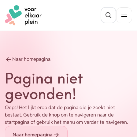
Naar hoofdinhoud
Naar voettekst
St
Thema's
Gezond blijven
Agenda
Naar homepagina
Mentale veerkracht
Pagina niet
Nieuws
Geldzaken
gevonden!
Vrijwilligersvacatures
Meedoen
Oeps! Het lijkt erop dat de pagina die je zoekt niet
Opvoeden en opgroeien
Organisaties
bestaat. Gebruik de knop om te navigeren naar de
startpagina of gebruik het menu om verder te navigeren.
Wonen
Naar homepagina
Over ons
Leefbaarheid