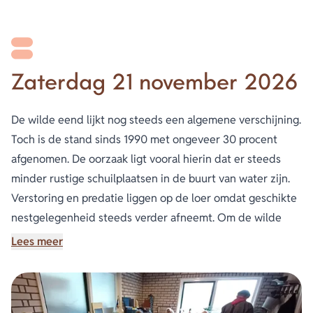
Zaterdag 21 november 2026
De wilde eend lijkt nog steeds een algemene verschijning.
Toch is de stand sinds 1990 met ongeveer 30 procent
afgenomen. De oorzaak ligt vooral hierin dat er steeds
minder rustige schuilplaatsen in de buurt van water zijn.
Verstoring en predatie liggen op de loer omdat geschikte
nestgelegenheid steeds verder afneemt. Om de wilde
eend een beetje te helpen kunnen we zelf geschikte nest
Lees meer
gelegenheid aanbieden door onder andere eendenkorven
te plaatsen. En wat zou het leuk zijn deze zelf te maken?
Daarom is de activiteiten commissie van plan een cursus