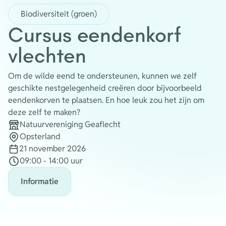
Biodiversiteit (groen)
Energie
Contact
Cursus eendenkorf
vlechten
Inloggen
Om de wilde eend te ondersteunen, kunnen we zelf
Privacy verklaring
geschikte nestgelegenheid creëren door bijvoorbeeld
eendenkorven te plaatsen. En hoe leuk zou het zijn om
Home
deze zelf te maken?
Natuurvereniging Geaflecht
Organisatie
Opsterland
Plaats
21 november 2026
Datum
09:00 - 14:00 uur
Tijdstip
Informatie