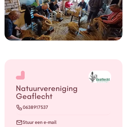
eendenkorven vlechten te starten als hier voldoende
belangstelling voor is. De cursus is op één zaterdag, 21
november en wordt gegeven door een ervaren
eendenkorf vlechter uit Katlijk. De kosten zijn 35 euro p.p.
inclusief koffie/thee, soep met broodjes, sterke verhalen
en de benodigde materialen
Bij voldoende belangstelling kan de cursus doorgaan.
Opgeven graag bij Wietze van der Meulen, 06-51 55 98 32
of via info@dutraco.frlinfo@dutraco.frl
Natuurvereniging
Geaflecht
Telefoon
0638917537
E-mail
Stuur een e-mail