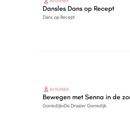
Activiteit
Dansles Dans op Recept
Organisatie
Dans op Recept
Activiteit
Bewegen met Senna in de z
Plaats
Organisatie
Gorredijk
•
De Draaier Gorredijk