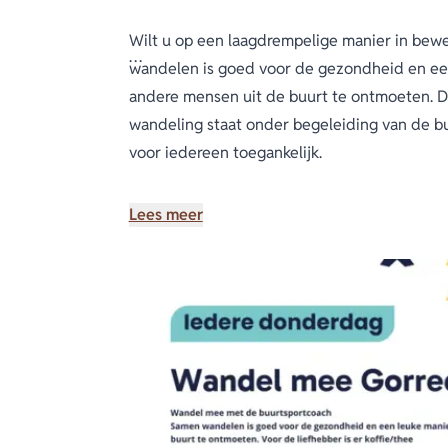
Wilt u op een laagdrempelige manier in bew
wandelen is goed voor de gezondheid en ee
andere mensen uit de buurt te ontmoeten. D
wandeling staat onder begeleiding van de bu
voor iedereen toegankelijk.
Na afloop is er voor de liefhebber gelegenh
Lees meer
of thee te drinken.
Heeft u vragen? Neem dan contact op met T
443.