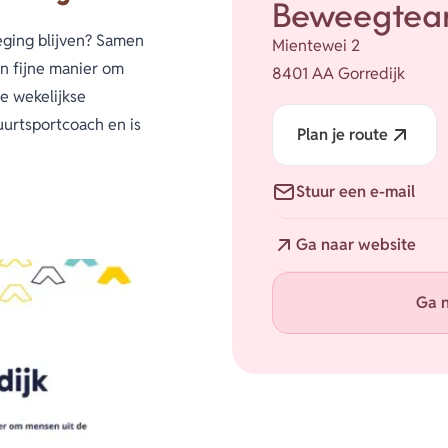
Beweegtea
eging blijven? Samen
Mientewei 2
n fijne manier om
8401 AA Gorredijk
e wekelijkse
urtsportcoach en is
Plan je route
E-mail
Stuur een e-mail
eid om samen koffie
Website
Ga naar website
homas via 06 82 044
Ga n