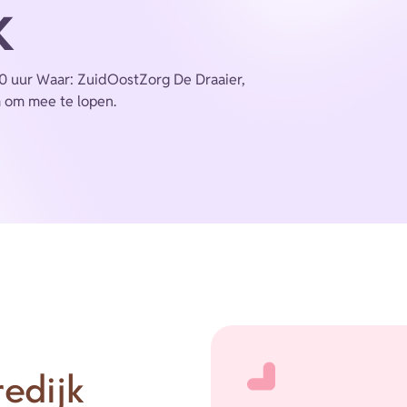
k
30 uur Waar: ZuidOostZorg De Draaier,
m om mee te lopen.
edijk