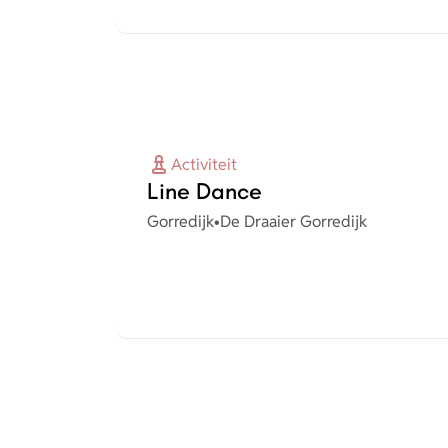
Activiteit
Line Dance
Plaats
Organisatie
Gorredijk
•
De Draaier Gorredijk