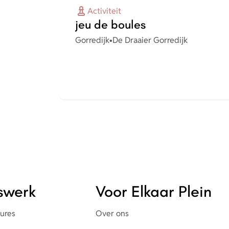
Activiteit
jeu de boules
Plaats
Organisatie
Gorredijk
•
De Draaier Gorredijk
rswerk
Voor Elkaar Plein
tures
Over ons