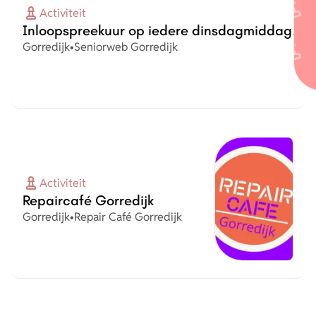
Activiteit
Inloopspreekuur op iedere dinsdagmiddag.
Plaats
Organisatie
Gorredijk
•
Seniorweb Gorredijk
Activiteit
Repaircafé Gorredijk
Plaats
Organisatie
Gorredijk
•
Repair Café Gorredijk