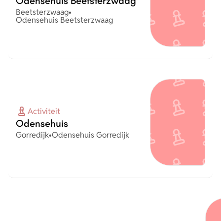
Odensehuis Beetsterzwaag
Plaats
Beetsterzwaag
•
Organisatie
Odensehuis Beetsterzwaag
Activiteit
Odensehuis
Plaats
Organisatie
Gorredijk
•
Odensehuis Gorredijk