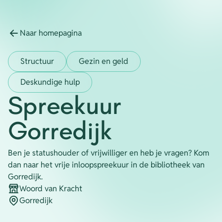
Energie
Contact
Naar homepagina
Inloggen
Structuur
Gezin en geld
Privacy verklaring
Deskundige hulp
Spreekuur
Home
Gorredijk
Ben je statushouder of vrijwilliger en heb je vragen? Kom
dan naar het vrije inloopspreekuur in de bibliotheek van
Gorredijk.
Woord van Kracht
Organisatie
Gorredijk
Plaats