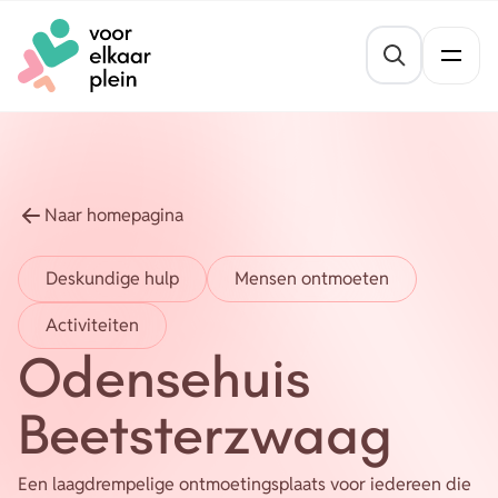
Naar hoofdinhoud
Naar voettekst
St
Thema's
Gezond blijven
Agenda
Naar homepagina
Mentale veerkracht
Nieuws
Deskundige hulp
Mensen ontmoeten
Geldzaken
Activiteiten
Vrijwilligersvacatures
Meedoen
Odensehuis
Opvoeden en opgroeien
Organisaties
Beetsterzwaag
Wonen
Een laagdrempelige ontmoetingsplaats voor iedereen die
Over ons
Leefbaarheid