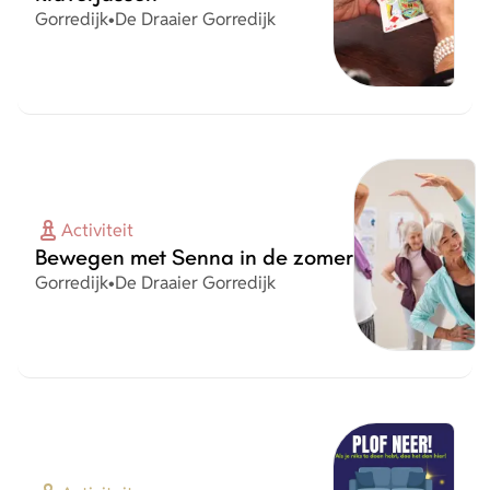
Plaats
Organisatie
Gorredijk
•
De Draaier Gorredijk
Activiteit
Bewegen met Senna in de zomer
Plaats
Organisatie
Gorredijk
•
De Draaier Gorredijk