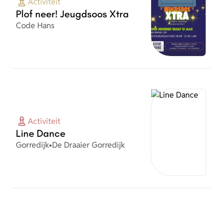
Activiteit
Plof neer! Jeugdsoos Xtra
Organisatie
Code Hans
Activiteit
Line Dance
Plaats
Organisatie
Gorredijk
•
De Draaier Gorredijk