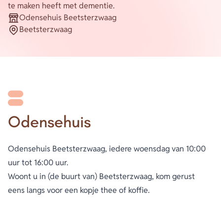
te maken heeft met dementie.
Odensehuis Beetsterzwaag
Energie
Organisatie
Contact
Beetsterzwaag
Plaats
Inloggen
Privacy verklaring
Home
Odensehuis
Odensehuis Beetsterzwaag, iedere woensdag van 10:00
uur tot 16:00 uur.
Woont u in (de buurt van) Beetsterzwaag, kom gerust
eens langs voor een kopje thee of koffie.