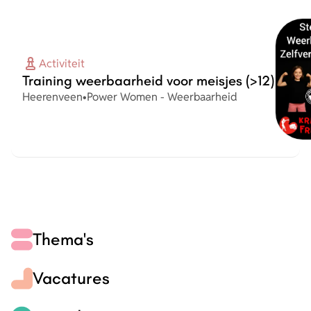
Activiteit
Training weerbaarheid voor meisjes (>12)
Plaats
Organisatie
Heerenveen
•
Power Women - Weerbaarheid
Thema's
Vacatures