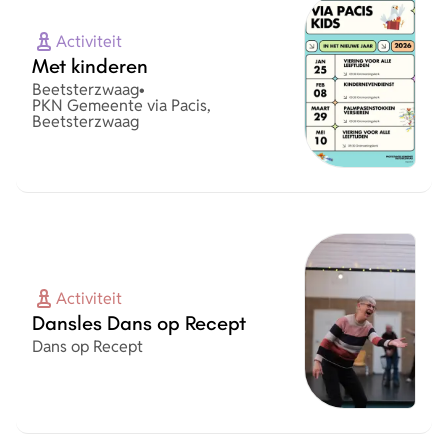
Activiteit
Met kinderen
Plaats
Beetsterzwaag
•
Organisatie
PKN Gemeente via Pacis,
Beetsterzwaag
Activiteit
Dansles Dans op Recept
Organisatie
Dans op Recept