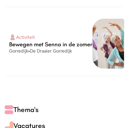
Activiteit
Bewegen met Senna in de zomer
Plaats
Organisatie
Gorredijk
•
De Draaier Gorredijk
Thema's
Vacatures