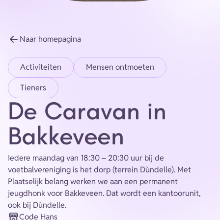
Energie
Contact
Naar homepagina
Inloggen
Activiteiten
Mensen ontmoeten
Privacy verklaring
Tieners
De Caravan in
Home
Bakkeveen
Iedere maandag van 18:30 – 20:30 uur bij de
voetbalvereniging is het dorp (terrein Dùndelle). Met
Plaatselijk belang werken we aan een permanent
jeugdhonk voor Bakkeveen. Dat wordt een kantoorunit,
ook bij Dùndelle.
Code Hans