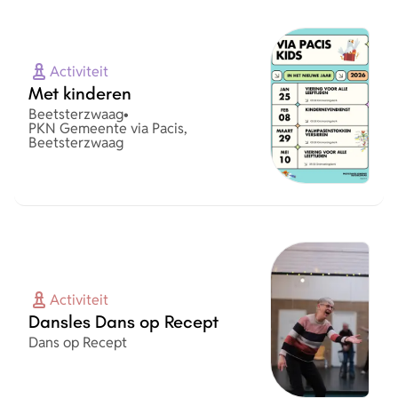
Activiteit
Met kinderen
Plaats
Beetsterzwaag
•
Organisatie
PKN Gemeente via Pacis,
Beetsterzwaag
Activiteit
Dansles Dans op Recept
Organisatie
Dans op Recept