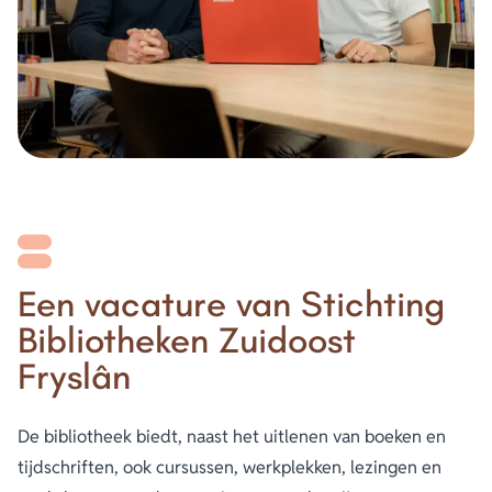
betekenis bent voor anderen en waarin je jezelf kunt
ontwikkelen.
• Begeleiding door een medewerker van de Bibliotheek.
• Scholing en training.
• Vrijwilligersbijeenkomsten waarin ervaringen met andere
vrijwilligers gedeeld kunnen worden.
• Een vrijwilligersabonnement van de bibliotheek en gratis
lidmaatschap bij Seniorweb
Aanmelden voor deze vacature kan via
Een vacature van Stichting
theresia.tel@bzof.nl
Bibliotheken Zuidoost
Fryslân
De bibliotheek biedt, naast het uitlenen van boeken en
tijdschriften, ook cursussen, werkplekken, lezingen en