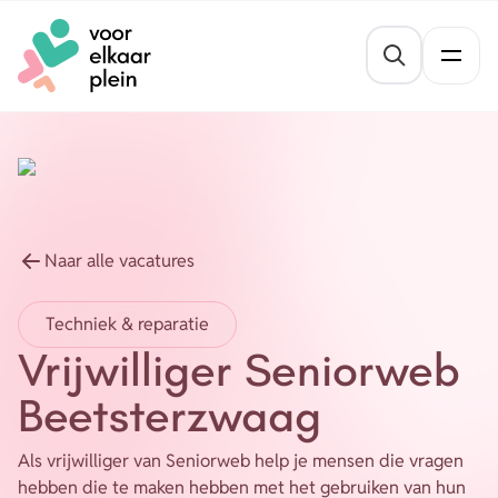
Naar hoofdinhoud
Naar voettekst
St
Thema's
Gezond blijven
Agenda
Mentale veerkracht
Naar alle vacatures
Nieuws
Geldzaken
Techniek & reparatie
Vrijwilligersvacatures
Meedoen
Vrijwilliger Seniorweb
Opvoeden en opgroeien
Beetsterzwaag
Organisaties
Wonen
Als vrijwilliger van Seniorweb help je mensen die vragen
hebben die te maken hebben met het gebruiken van hun
Over ons
Leefbaarheid