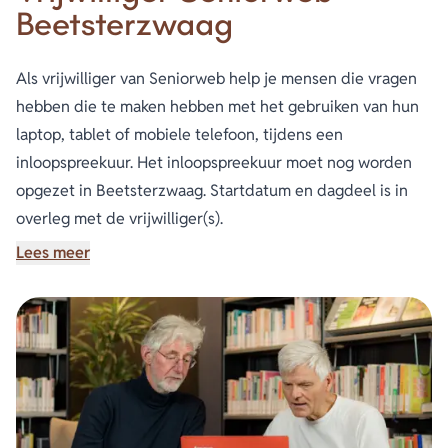
Beetsterzwaag
Als vrijwilliger van Seniorweb help je mensen die vragen
hebben die te maken hebben met het gebruiken van hun
laptop, tablet of mobiele telefoon, tijdens een
inloopspreekuur. Het inloopspreekuur moet nog worden
opgezet in Beetsterzwaag. Startdatum en dagdeel is in
overleg met de vrijwilliger(s).
Wie zoeken we?
Lees meer
Je bent behulpzaam, sociaalvaardig, vriendelijk, geduldig
en spreekt Nederlands. Je vindt het leuk om je kennis van
diverse apparaten (laptop, mobiel, tablet en E-reader) te
delen met de (vaak oudere) doelgroep. Je weet de weg op
het internet te vinden en kun je dit goed uitleggen.
Wat bieden wij?
• Interessant en zinvol vrijwilligerswerk waarin je van