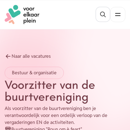
Naar hoofdinhoud
Naar voettekst
St
Thema's
Gezond blijven
Agenda
Naar alle vacatures
Mentale veerkracht
Nieuws
Bestuur & organisatie
Geldzaken
Voorzitter van de
Vrijwilligersvacatures
Meedoen
buurtvereniging
Opvoeden en opgroeien
Organisaties
Als voorzitter van de buurtvereniging ben je
verantwoordelijk voor een ordelijk verloop van de
Wonen
vergaderingen EN de activiteiten.
Over ons
Leefbaarheid
Buurtvereniging "Roun om è feart"