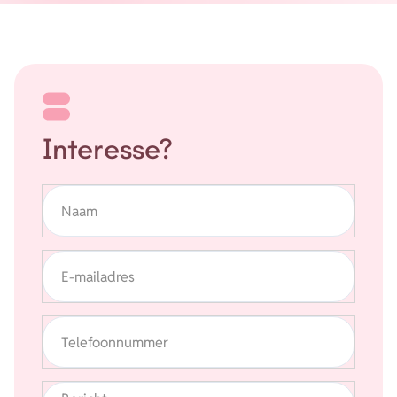
Energie
Contact
Inloggen
Interesse?
Privacy verklaring
Home
Naam
E-mailadres
Telefoonnummer