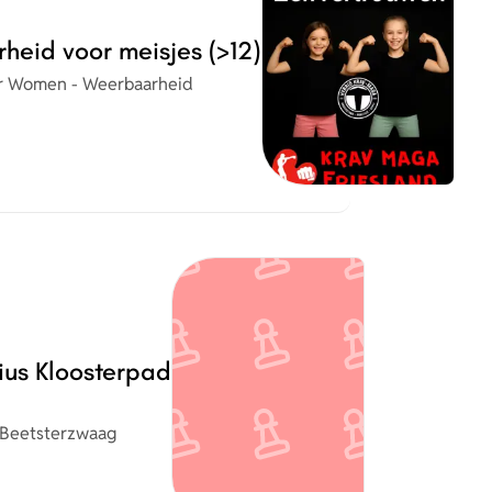
heid voor meisjes (>12)
isatie
r Women - Weerbaarheid
ius Kloosterpad
 Beetsterzwaag