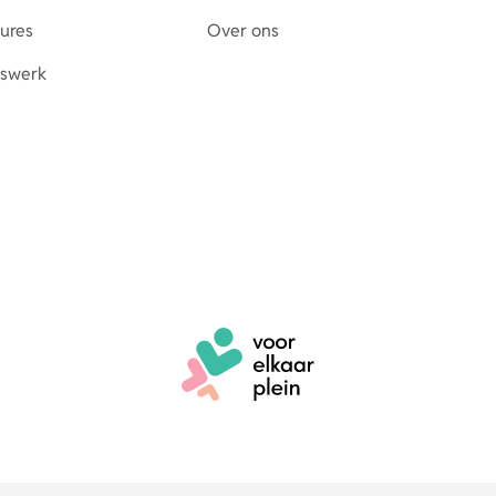
tures
Over ons
erswerk