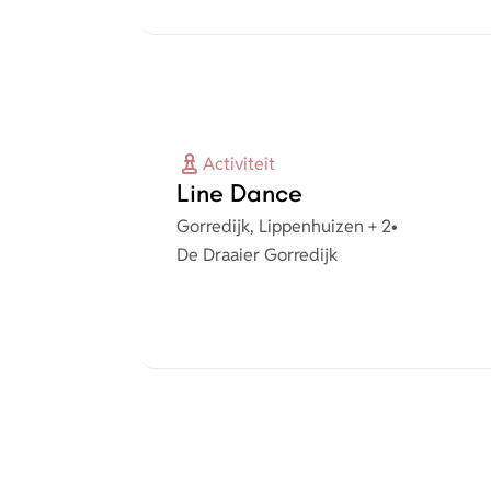
Activiteit
Line Dance
Plaats
Gorredijk, Lippenhuizen + 2
•
Organisatie
De Draaier Gorredijk