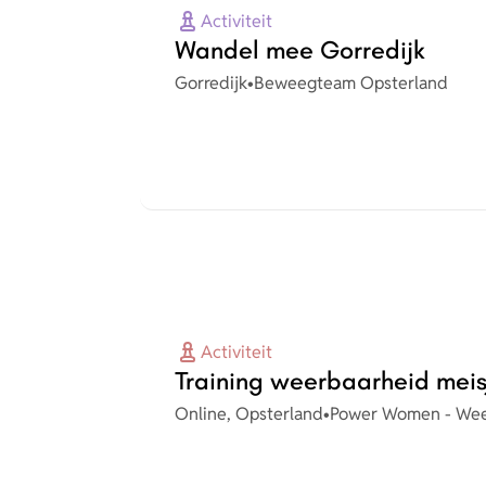
Activiteit
Wandel mee Gorredijk
Plaats
Organisatie
Gorredijk
•
Beweegteam Opsterland
Activiteit
Training weerbaarheid meisj
Plaats
Organisatie
Online, Opsterland
•
Power Women - Wee