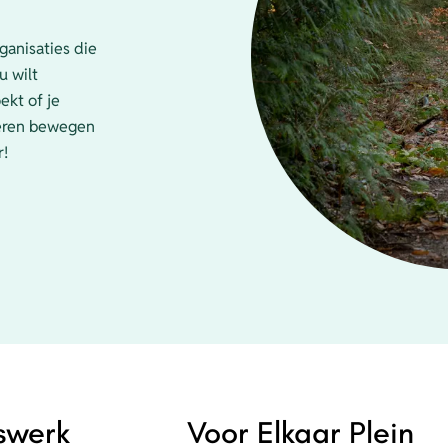
ganisaties die
u wilt
kt of je
deren bewegen
r!
rswerk
Voor Elkaar Plein