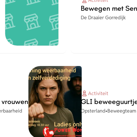
Activiteit
Bewegen met Sen
Organisatie
De Draaier Gorredijk
Activiteit
r vrouwen
GLI beweeguurtj
Plaats
Organisatie
rbaarheid
Opsterland
•
Beweegteam 