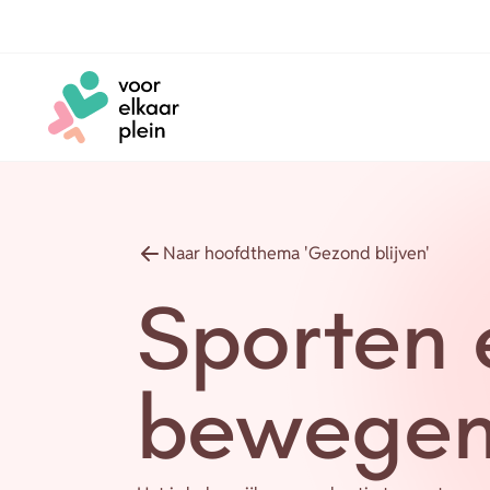
Naar hoofdinhoud
Naar voettekst
Naar hoofdthema 'Gezond blijven'
Sporten 
bewege