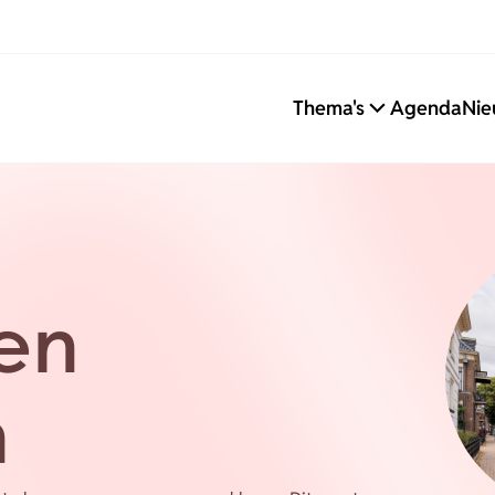
Thema's
Agenda
Nie
en
n