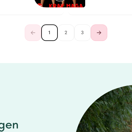
1
2
3
gen