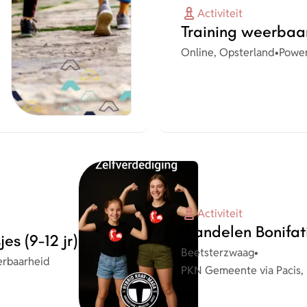
Activiteit
Training weerbaar
Plaats
Organ
Online, Opsterland
•
Powe
Activiteit
Wandelen Bonifat
es (9-12 jr)
Plaats
Beetsterzwaag
•
rbaarheid
Organisatie
PKN Gemeente via Pacis,