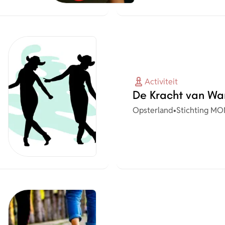
Activiteit
De Kracht van Wa
Plaats
Organisatie
Opsterland
•
Stichting MO