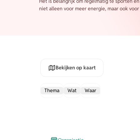
Het is belangrijk om regelmatig te sporten e
niet alleen voor meer energie, maar ook voo
Bekijken op kaart
Thema
Wat
Waar
Organisatie (33)
Gorredijk (16)
Sporten en bewegen
Activiteit (18)
(62)
Opsterland (12)
Evenement (9)
Activiteiten (19)
Beetsterzwaag (7)
Dienst (2)
Ontspannen (18)
Online (5)