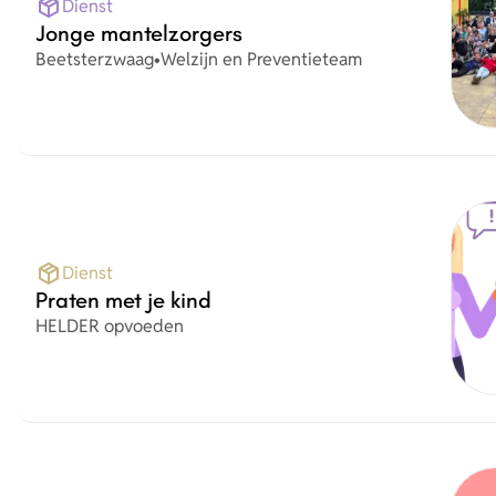
Dienst
Jonge mantelzorgers
Plaats
Organisatie
Beetsterzwaag
•
Welzijn en Preventieteam
Dienst
Praten met je kind
Organisatie
HELDER opvoeden