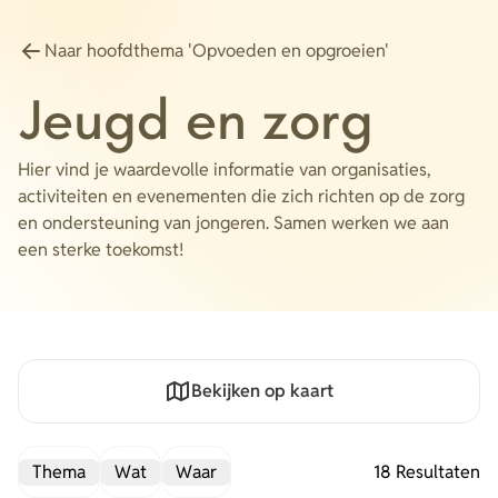
Energie
Naar hoofdthema 'Opvoeden en opgroeien'
Contact
Jeugd en zorg
Inloggen
Hier vind je waardevolle informatie van organisaties,
Privacy verklaring
activiteiten en evenementen die zich richten op de zorg
en ondersteuning van jongeren. Samen werken we aan
Home
een sterke toekomst!
Bekijken op kaart
Thema
Wat
Waar
18 Resultaten