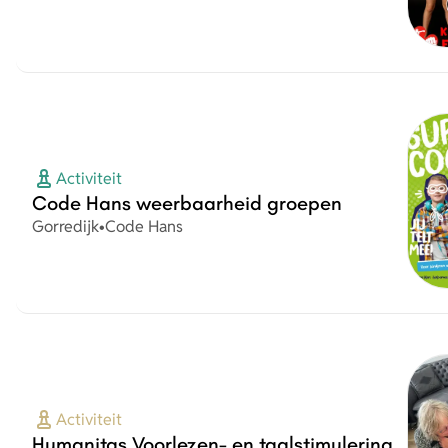
Activiteit
Code Hans weerbaarheid groepen
Plaats
Organisatie
Gorredijk
•
Code Hans
Activiteit
Humanitas Voorlezen- en taalstimulering