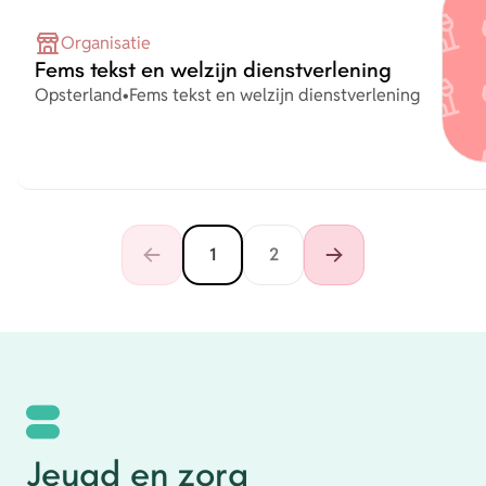
Organisatie
Fems tekst en welzijn dienstverlening
Plaats
Organisatie
Opsterland
•
Fems tekst en welzijn dienstverlening
1
2
Jeugd en zorg