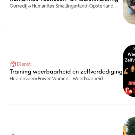
Plaats
Organisatie
Gorredijk
•
Humanitas Smallingerland-Opsterland
Dienst
Training weerbaarheid en zelfverdediging
Plaats
Organisatie
Heerenveen
•
Power Women - Weerbaarheid