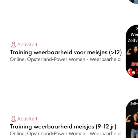
Activiteit
Training weerbaarheid voor meisjes (>12)
Plaats
Organisatie
Online, Opsterland
•
Power Women - Weerbaarheid
Activiteit
Training weerbaarheid meisjes (9-12 jr)
Plaats
Organisatie
Online, Opsterland
•
Power Women - Weerbaarheid