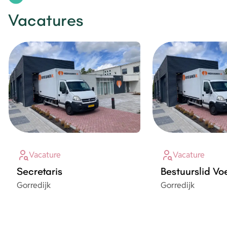
Vacatures
Vacature
Vacature
Secretaris
Bestuurslid V
Plaats
Plaats
Gorredijk
Gorredijk