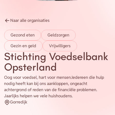
Energie
Contact
Naar alle organisaties
Inloggen
Gezond eten
Geldzorgen
Privacy verklaring
Gezin en geld
Vrijwilligers
Stichting Voedselbank
Home
Opsterland
Oog voor voedsel, hart voor mensen.Iedereen die hulp
nodig heeft kan bij ons aankloppen, ongeacht
achtergrond of reden van de financiële problemen.
Jaarlijks helpen we vele huishoudens.
Gorredijk
Plaatsnaam