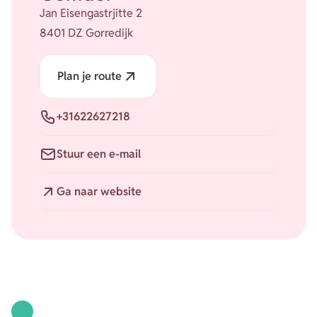
Jan Eisengastrjitte 2
8401 DZ Gorredijk
Plan je route
Telefoon
+31622627218
E-mail
Stuur een e-mail
Website
Ga naar website