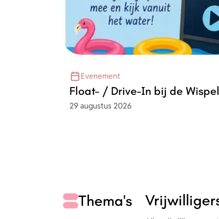
Evenement
Float- / Drive-In bij de Wispe
Datum
29 augustus 2026
Vrijwillige
Thema's