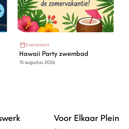
Evenement
l
Hawaii Party zwembad
Datum
15 augustus 2026
rswerk
Voor Elkaar Plein