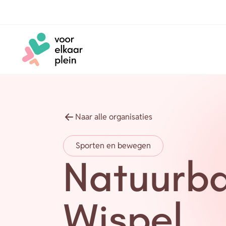
Naar hoofdinhoud
Naar voettekst
Naar alle organisaties
Sporten en bewegen
Natuurb
Wispel