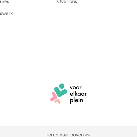
tures
Over ons
erswerk
Terug naar boven