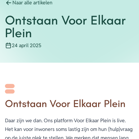
Naar alle artikelen
Energie
Ontstaan Voor Elkaar
Contact
Plein
Inloggen
24 april 2025
Publicatiedatum
Privacy verklaring
Home
Ontstaan Voor Elkaar Plein
Daar zijn we dan. Ons platform Voor Elkaar Plein is live.
Het kan voor inwoners soms lastig zijn om hun (hulp)vraag
op de juiste plek te stellen. We merken dat mensen lang