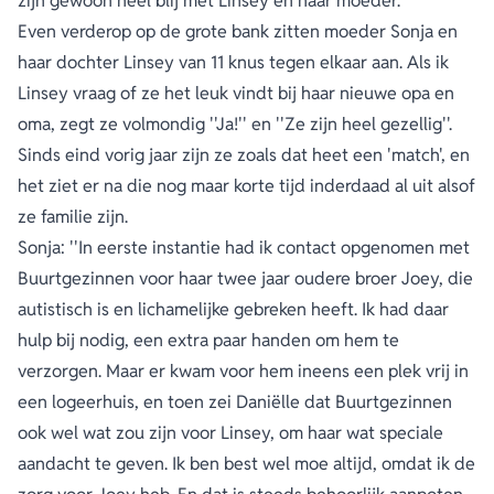
zijn gewoon heel blij met Linsey en haar moeder.''
Even verderop op de grote bank zitten moeder Sonja en
haar dochter Linsey van 11 knus tegen elkaar aan. Als ik
Linsey vraag of ze het leuk vindt bij haar nieuwe opa en
oma, zegt ze volmondig ''Ja!'' en ''Ze zijn heel gezellig''.
Sinds eind vorig jaar zijn ze zoals dat heet een 'match', en
het ziet er na die nog maar korte tijd inderdaad al uit alsof
ze familie zijn.
Sonja: ''In eerste instantie had ik contact opgenomen met
Buurtgezinnen voor haar twee jaar oudere broer Joey, die
autistisch is en lichamelijke gebreken heeft. Ik had daar
hulp bij nodig, een extra paar handen om hem te
verzorgen. Maar er kwam voor hem ineens een plek vrij in
een logeerhuis, en toen zei Daniëlle dat Buurtgezinnen
ook wel wat zou zijn voor Linsey, om haar wat speciale
aandacht te geven. Ik ben best wel moe altijd, omdat ik de