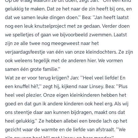
Op de vraag waarom ze dit doen, zegt Jan: ''Om een kind
gelukkig te maken. Dat ze het naar de zin heeft bij ons, en
dat we samen leuke dingen doen.'' Bea: ''Jan heeft laatst
nog een leuk knutselproject met ze gedaan. Verder doen
we spelletjes of gaan we bijvoorbeeld zwemmen. Laatst
zijn ze alle twee nog meegeweest naar het
verjaardagsfeestje van één van onze kleindochters. Ze zijn
ook weleens tegelijk met de anderen hier. We vormen
samen één grote familie.''
Wat ze er voor terug krijgen? Jan: ''Heel veel liefde! En
een knuffel hè?,'' zegt hij, kijkend naar Linsey. Bea: ''Plus
heel veel plezier. Onze eigen kleinkinderen hebben het
goed en dat gun ik andere kinderen ook heel erg. Als wij
ons steentje daar aan kunnen bijdragen, maakt ons dat
heel gelukkig.'' Ze hebben allebei een brede lach op het
gezicht waar de warmte en de liefde van afstraalt. ''We