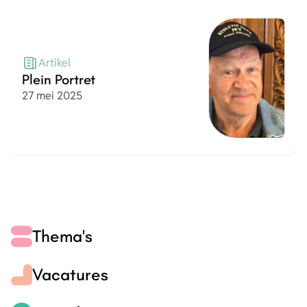
Artikel
Plein Portret
Datum
27 mei 2025
Thema's
Vacatures