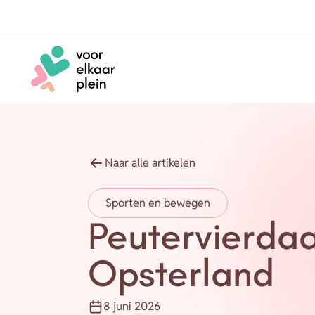
Naar hoofdinhoud
Naar voettekst
Naar alle artikelen
Sporten en bewegen
Peutervierdaa
Opsterland
8 juni 2026
Publicatiedatum