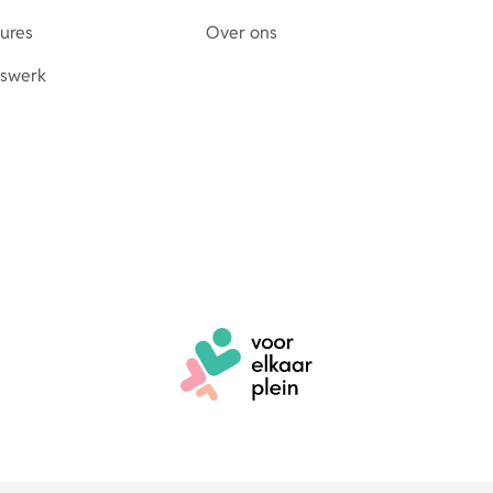
tures
Over ons
erswerk