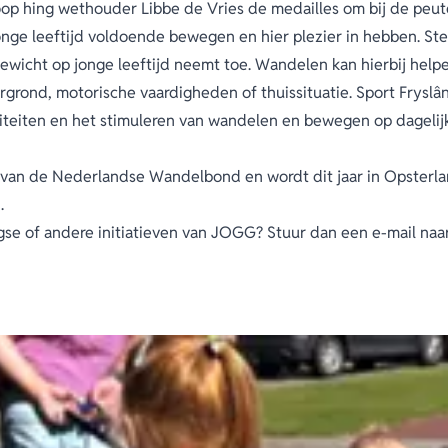
op hing wethouder Libbe de Vries de medailles om bij de peut
 jonge leeftijd voldoende bewegen en hier plezier in hebben. S
ewicht op jonge leeftijd neemt toe. Wandelen kan hierbij help
rgrond, motorische vaardigheden of thuissituatie. Sport Fryslân
iteiten en het stimuleren van wandelen en bewegen op dagelijks
ef van de Nederlandse Wandelbond en wordt dit jaar in Opster
n.
agse of andere initiatieven van JOGG? Stuur dan een e-mail na