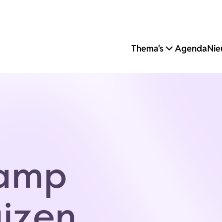
Thema's
Agenda
Nie
amp
izen