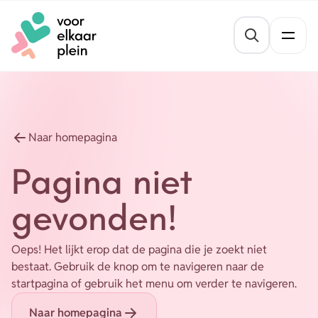
Naar hoofdinhoud
Naar voettekst
St
Thema's
Gezond blijven
Agenda
Naar homepagina
Mentale veerkracht
Pagina niet
Nieuws
Geldzaken
gevonden!
Vrijwilligersvacatures
Meedoen
Oeps! Het lijkt erop dat de pagina die je zoekt niet
Opvoeden en opgroeien
Organisaties
bestaat. Gebruik de knop om te navigeren naar de
startpagina of gebruik het menu om verder te navigeren.
Wonen
Naar homepagina
Over ons
Leefbaarheid