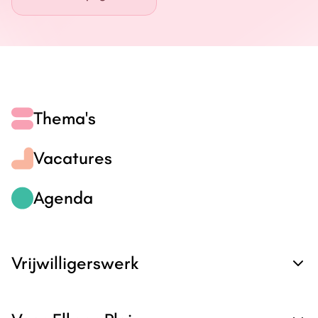
Energie
Contact
Inloggen
Thema's
Privacy verklaring
Vacatures
Home
Agenda
Vrijwilligerswerk