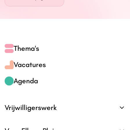
Energie
Contact
Inloggen
Thema's
Privacy verklaring
Vacatures
Home
Agenda
Vrijwilligerswerk