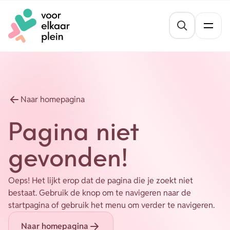
Naar hoofdinhoud
Naar voettekst
St
Thema's
Gezond blijven
Agenda
Naar homepagina
Mentale veerkracht
Pagina niet
Nieuws
Geldzaken
gevonden!
Vrijwilligersvacatures
Meedoen
Oeps! Het lijkt erop dat de pagina die je zoekt niet
Opvoeden en opgroeien
Organisaties
bestaat. Gebruik de knop om te navigeren naar de
startpagina of gebruik het menu om verder te navigeren.
Wonen
Naar homepagina
Over ons
Leefbaarheid