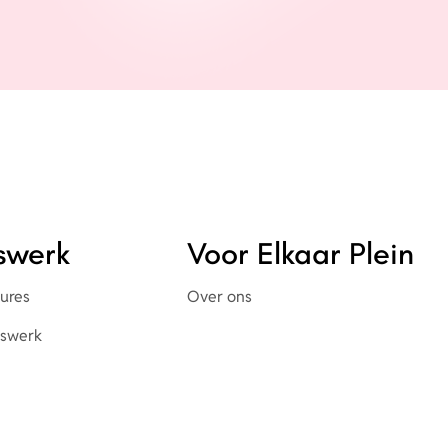
rswerk
Voor Elkaar Plein
tures
Over ons
erswerk