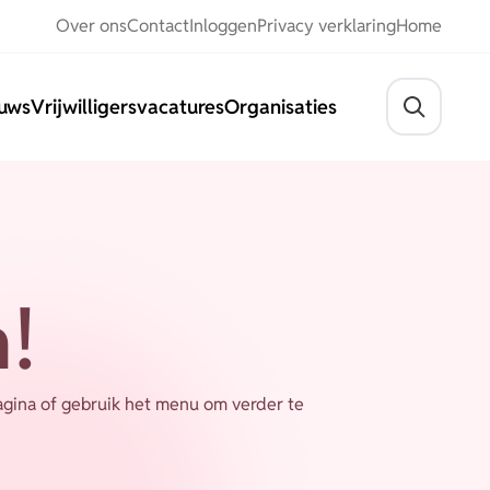
Over ons
Contact
Inloggen
Privacy verklaring
Home
uws
Vrijwilligersvacatures
Organisaties
Stel j
!
pagina of gebruik het menu om verder te