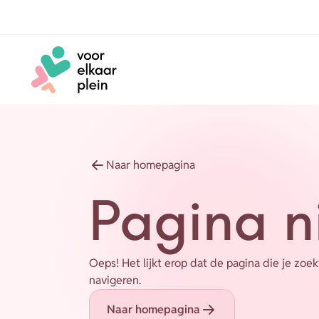
Naar hoofdinhoud
Naar voettekst
Naar homepagina
Pagina n
Oeps! Het lijkt erop dat de pagina die je zo
navigeren.
Naar homepagina