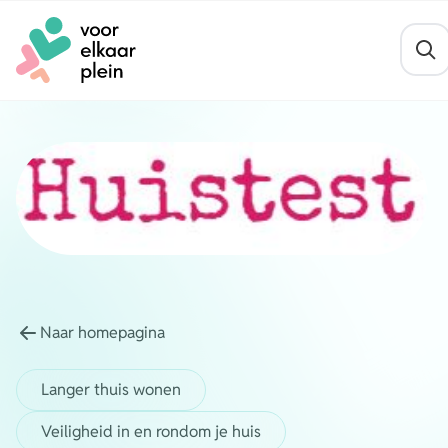
Naar hoofdinhoud
Naar voettekst
Thema's
Gezond blijven
Agenda
Mentale veerkracht
Nieuws
Geldzaken
Vrijwilligersvacatures
Meedoen
Naar homepagina
Opvoeden en opgroeien
Organisaties
Langer thuis wonen
Wonen
Veiligheid in en rondom je huis
Over ons
Leefbaarheid