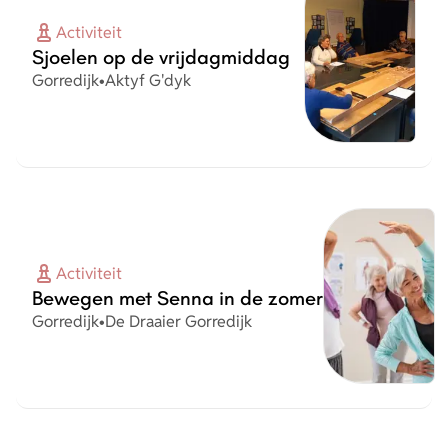
Activiteit
Sjoelen op de vrijdagmiddag
Plaats
Organisatie
Gorredijk
•
Aktyf G'dyk
Activiteit
Bewegen met Senna in de zomer
Plaats
Organisatie
Gorredijk
•
De Draaier Gorredijk