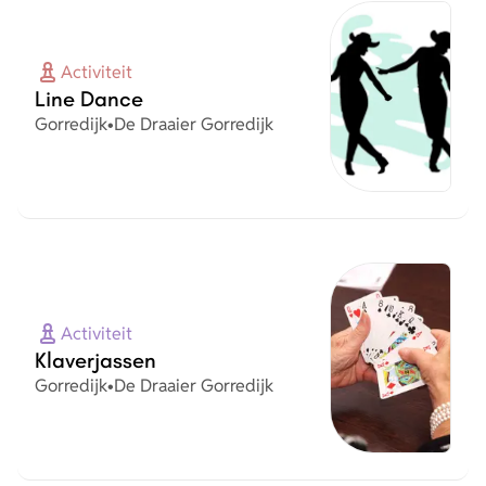
Activiteit
Line Dance
Plaats
Organisatie
Gorredijk
•
De Draaier Gorredijk
Activiteit
Klaverjassen
Plaats
Organisatie
Gorredijk
•
De Draaier Gorredijk