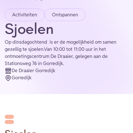
Energie
Activiteiten
Ontspannen
Contact
Sjoelen
Inloggen
Op dinsdagochtend is er de mogelijkheid om samen
Privacy verklaring
gezellig te sjoelen.Van 10:00 tot 11:00 uur in het
ontmoetingscentrum De Draaier, gelegen aan de
Stationsweg 76 in Gorredijk.
Home
De Draaier Gorredijk
Organisatie
Gorredijk
Plaats