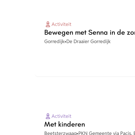
Activiteit
Bewegen met Senna in de z
Plaats
Organisatie
Gorredijk
•
De Draaier Gorredijk
Activiteit
Met kinderen
Plaats
Organisatie
Beetsterzwaag
•
PKN Gemeente via Pacis, 