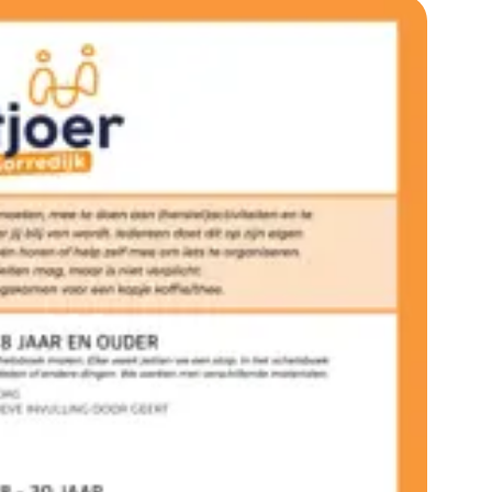
ig en er zijn geen wachtlijsten.
ten op www.stjoer.frl of mail naar gorredijk@stjoer.frl
e sfeer te proeven. Je hoeft je niet aan te melden.
Neem gerust contact op met Johanna Anema via 06-