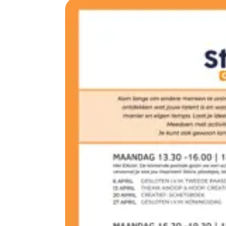
Goed om te weten: je hebt geen indicatie nod
Kijk voor meer informatie of voor de activitei
Ben je benieuwd? Kom gerust eens langs om d
Vooraf eerst even kennismaken kan altijd. 
43759440.