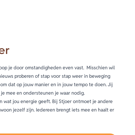
er
 loop je door omstandigheden even vast. Misschien wil
ieuws proberen of stap voor stap weer in beweging
e om dat op jouw manier en in jouw tempo te doen. Jij
t je mee en ondersteunen je waar nodig.
 wat jou energie geeft. Bij Stjoer ontmoet je andere
woon jezelf zijn. Iedereen brengt iets mee en haalt er
eën of gewoon een fijne middag samen. We doen het