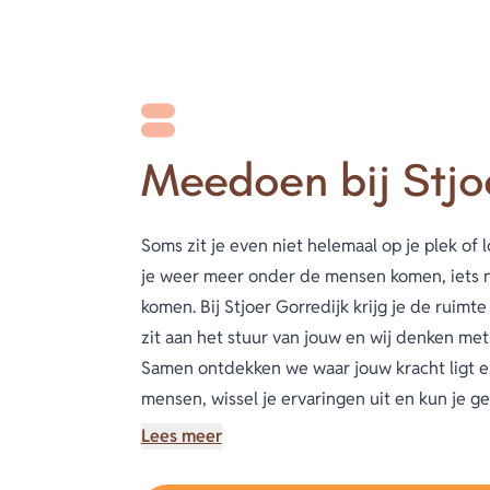
Meedoen bij Stjo
Soms zit je even niet helemaal op je plek of
je weer meer onder de mensen komen, iets n
komen. Bij Stjoer Gorredijk krijg je de ruimt
zit aan het stuur van jouw en wij denken me
Samen ontdekken we waar jouw kracht ligt en
mensen, wissel je ervaringen uit en kun je ge
ook iets uit: een goed gesprek, nieuwe ide
Lees meer
met elkaar en voor elkaar.