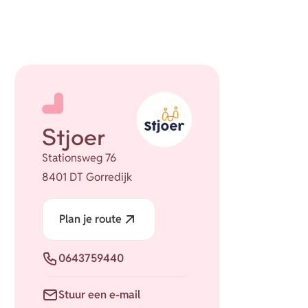
Stjoer
Stationsweg 76
8401 DT Gorredijk
Plan je route
Telefoon
0643759440
E-mail
Stuur een e-mail