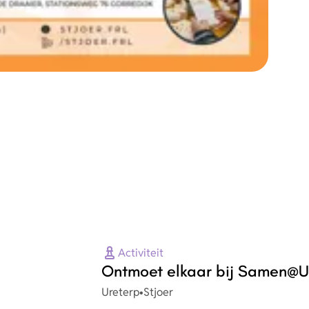
Activiteit
Ontmoet elkaar bij Samen@U
Plaats
Organisatie
Ureterp
•
Stjoer