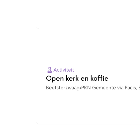
Activiteit
Open kerk en koffie
Plaats
Organisatie
Beetsterzwaag
•
PKN Gemeente via Pacis, 