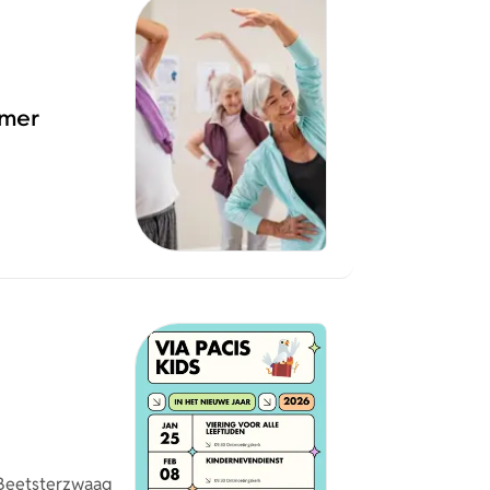
omer
Beetsterzwaag