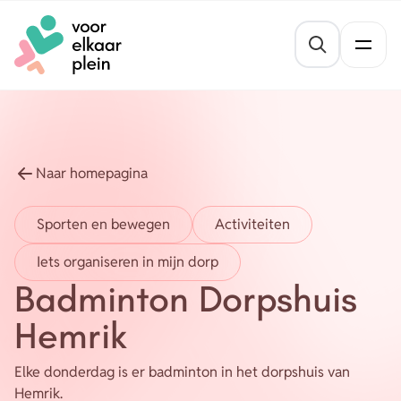
Naar hoofdinhoud
Naar voettekst
St
Thema's
Gezond blijven
Agenda
Naar homepagina
Mentale veerkracht
Nieuws
Sporten en bewegen
Activiteiten
Geldzaken
Iets organiseren in mijn dorp
Vrijwilligersvacatures
Meedoen
Badminton Dorpshuis
Opvoeden en opgroeien
Hemrik
Organisaties
Wonen
Elke donderdag is er badminton in het dorpshuis van
Hemrik.
Over ons
Leefbaarheid