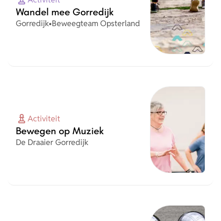
Wandel mee Gorredijk
Plaats
Organisatie
Gorredijk
•
Beweegteam Opsterland
Activiteit
Bewegen op Muziek
Organisatie
De Draaier Gorredijk