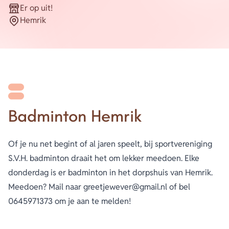
Er op uit!
Organisatie
Hemrik
Energie
Plaats
Contact
Inloggen
Privacy verklaring
Badminton Hemrik
Home
Of je nu net begint of al jaren speelt, bij sportvereniging
S.V.H. badminton draait het om lekker meedoen. Elke
donderdag is er badminton in het dorpshuis van Hemrik.
Meedoen? Mail naar greetjewever@gmail.nl of bel
0645971373 om je aan te melden!