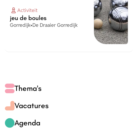
Activiteit
jeu de boules
Plaats
Organisatie
Gorredijk
•
De Draaier Gorredijk
Thema's
Vacatures
Agenda