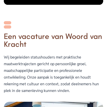
Wat breng je mee?
Je spreekt goed Nederlands, hebt interesse in mensen
met verschillende achtergronden, bent geduldig en
betrokken en vindt het leuk om gesprekken te begeleiden.
Een vacature van Woord van
Wat kun je verwachten?
Kracht
Als vrijwilliger sta je er niet alleen voor. Vanuit Taal van
Kracht bieden we ondersteuning en denken we met je
Wij begeleiden statushouders met praktische
mee waar nodig. Je werkt in een informele en betrokken
maatwerktrajecten gericht op persoonlijke groei,
setting.
maatschappelijke participatie en professionele
ontwikkeling. Onze aanpak is toegankelijk en houdt
Enthousiast?
rekening met cultuur en context, zodat deelnemers hun
Meld je aan als vrijwilliger bij Taal van Kracht!
plek in de samenleving kunnen vinden.