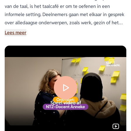
van de taal, is het taalcafé er om te oefenen in een
informele setting. Deelnemers gaan met elkaar in gesprek
over alledaagse onderwerpen, zoals werk, gezin of het
nieuws. Zo raken zij steeds meer vertrouwd met het
Lees meer
spreken en begrijpen van het Nederlands.
Wanneer?
De dagen en tijden van het taalcafé vinden plaats in
overleg.
Wat ga je doen?
Je gaat in gesprek met deelnemers en helpt het gesprek
Speel video af
op gang te houden. Dit kan aan de hand van dagelijkse
onderwerpen, maar ook met behulp van de methode
Spreektaal, spelletjes of andere werkvormen.