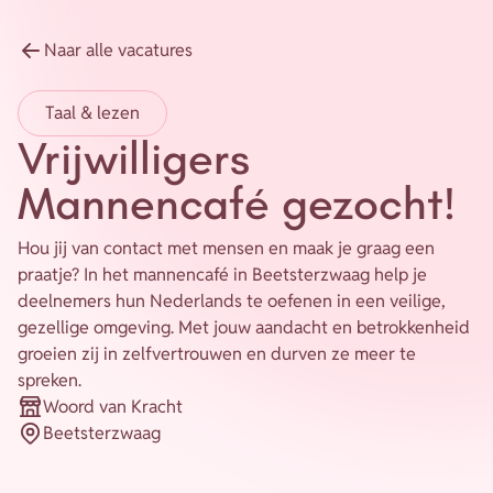
Energie
Naar alle vacatures
Contact
Taal & lezen
Inloggen
Vrijwilligers
Privacy verklaring
Mannencafé gezocht!
Home
Hou jij van contact met mensen en maak je graag een
praatje? In het mannencafé in Beetsterzwaag help je
deelnemers hun Nederlands te oefenen in een veilige,
gezellige omgeving. Met jouw aandacht en betrokkenheid
groeien zij in zelfvertrouwen en durven ze meer te
spreken.
Woord van Kracht
Organisatie
Beetsterzwaag
Plaats