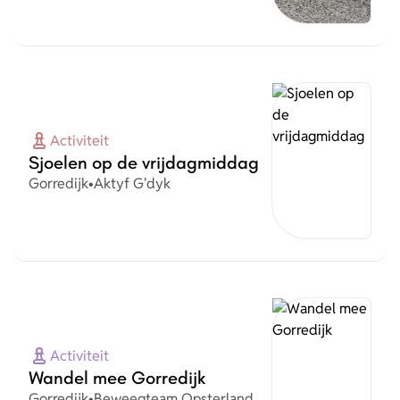
Activiteit
Sjoelen op de vrijdagmiddag
Plaats
Organisatie
Gorredijk
•
Aktyf G'dyk
Activiteit
Wandel mee Gorredijk
Plaats
Organisatie
Gorredijk
•
Beweegteam Opsterland