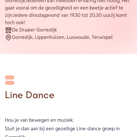
Gorredijk.Iedereen kan meedoen ervaring niet nodig. Het
gaat vooral om de gezelligheid en een beetje actief te
Energie
zijn.Iedere dinsdagavond van 19.30 tot 20.30 uurJij komt
Contact
toch ook!
De Draaier Gorredijk
Inloggen
Organisatie
Gorredijk, Lippenhuizen, Luxwoude, Terwispel
Plaats
Privacy verklaring
Home
Line Dance
Hou je van bewegen en muziek.
Sluit je dan aan bij een gezellige Line-dance groep in