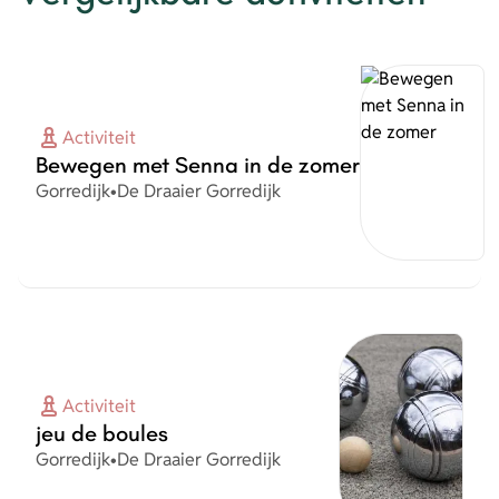
Activiteit
Bewegen met Senna in de zomer
Plaats
Organisatie
Gorredijk
•
De Draaier Gorredijk
Activiteit
jeu de boules
Plaats
Organisatie
Gorredijk
•
De Draaier Gorredijk