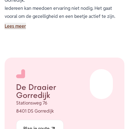
Gorredijk.
Iedereen kan meedoen ervaring niet nodig. Het gaat
vooral om de gezelligheid en een beetje actief te zijn.
iedere dinsdagavond van 19.30 tot 20.30
Lees meer
Jij komt toch ook mee dansen.
De Draaier
Gorredijk
Stationsweg 76
8401 DS Gorredijk
Plan je route