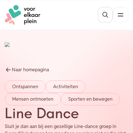
Naar hoofdinhoud
Naar voettekst
St
Thema's
Gezond blijven
Agenda
Mentale veerkracht
Naar homepagina
Nieuws
Geldzaken
Ontspannen
Activiteiten
Vrijwilligersvacatures
Meedoen
Mensen ontmoeten
Sporten en bewegen
Opvoeden en opgroeien
Line Dance
Organisaties
Wonen
Sluit je dan aan bij een gezellige Line-dance groep in
Over ons
Leefbaarheid