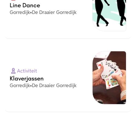
Line Dance
Plaats
Organisatie
Gorredijk
•
De Draaier Gorredijk
Activiteit
Klaverjassen
Plaats
Organisatie
Gorredijk
•
De Draaier Gorredijk