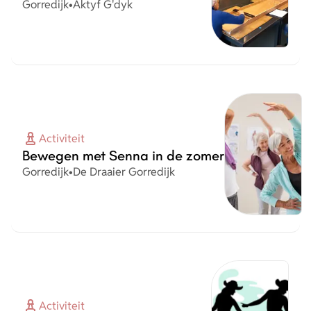
Plaats
Organisatie
Gorredijk
•
Aktyf G'dyk
Activiteit
Bewegen met Senna in de zomer
Plaats
Organisatie
Gorredijk
•
De Draaier Gorredijk
Activiteit