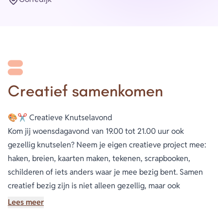
Plaats
Creatief samenkomen
🎨✂️ Creatieve Knutselavond
Kom jij woensdagavond van 19.00 tot 21.00 uur ook
gezellig knutselen? Neem je eigen creatieve project mee:
haken, breien, kaarten maken, tekenen, scrapbooken,
schilderen of iets anders waar je mee bezig bent. Samen
creatief bezig zijn is niet alleen gezellig, maar ook
inspirerend. Onder het genot van een kopje koffie of thee
Lees meer
kunnen we ideeën uitwisselen en elkaar motiveren.