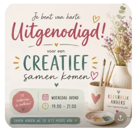
📅 Woensdag 🕖 19.00 - 21.00 uur. 💰€ 7,50
Hoofstraat 64 Gorredijk
Iedereen is welkom, van beginner tot ervaren hobbyist.