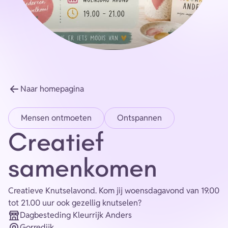
Energie
Contact
Inloggen
Privacy verklaring
Naar homepagina
Home
Mensen ontmoeten
Ontspannen
Creatief
samenkomen
Creatieve Knutselavond. Kom jij woensdagavond van 19.00
tot 21.00 uur ook gezellig knutselen?
Dagbesteding Kleurrijk Anders
Organisatie
Gorredijk